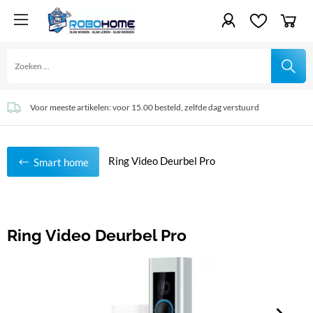
Achteraf betalen mogelijk
Voor meeste artikelen: voor 15.00 besteld, zelfde dag verstuurd
Klanten beoordelen ons met 4,9 van 5 ⭐
Ring Video Deurbel Pro
Smart home
Ring Video Deurbel Pro